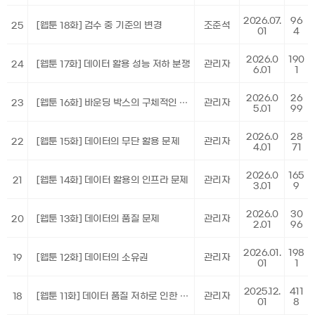
2026.07.
96
25
[웹툰 18화] 검수 중 기준의 변경
조준석
01
4
2026.0
190
24
[웹툰 17화] 데이터 활용 성능 저하 분쟁
관리자
6.01
1
2026.0
26
23
[웹툰 16화] 바운딩 박스의 구체적인 기준은 어떻게
관리자
5.01
99
2026.0
28
22
[웹툰 15화] 데이터의 무단 활용 문제
관리자
4.01
71
2026.0
165
21
[웹툰 14화] 데이터 활용의 인프라 문제
관리자
3.01
9
2026.0
30
20
[웹툰 13화] 데이터의 품질 문제
관리자
2.01
96
2026.01.
198
19
[웹툰 12화] 데이터의 소유권
관리자
01
1
2025.12.
411
18
[웹툰 11화] 데이터 품질 저하로 인한 품질개선
관리자
01
8