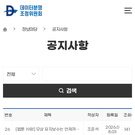
정보마당
공지사항
공지사항
본문
시작
검색
번호
제목
작성자
등록일
조회수
2026.0
26
[웹툰 19화] 무상 유지보수는 언제까지?
조준석
141
8.03